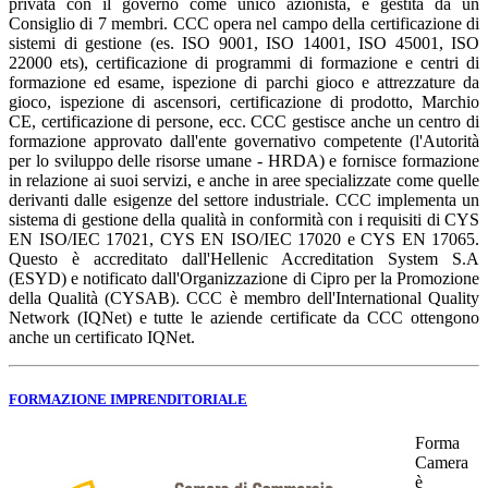
privata con il governo come unico azionista, e gestita da un
Consiglio di 7 membri. CCC opera nel campo della certificazione di
sistemi di gestione (es. ISO 9001, ISO 14001, ISO 45001, ISO
22000 ets), certificazione di programmi di formazione e centri di
formazione ed esame, ispezione di parchi gioco e attrezzature da
gioco, ispezione di ascensori, certificazione di prodotto, Marchio
CE, certificazione di persone, ecc. CCC gestisce anche un centro di
formazione approvato dall'ente governativo competente (l'Autorità
per lo sviluppo delle risorse umane - HRDA) e fornisce formazione
in relazione ai suoi servizi, e anche in aree specializzate come quelle
derivanti dalle esigenze del settore industriale. CCC implementa un
sistema di gestione della qualità in conformità con i requisiti di CYS
EN ISO/IEC 17021, CYS EN ISO/IEC 17020 e CYS EN 17065.
Questo è accreditato dall'Hellenic Accreditation System S.A
(ESYD) e notificato dall'Organizzazione di Cipro per la Promozione
della Qualità (CYSAB). CCC è membro dell'International Quality
Network (IQNet) e tutte le aziende certificate da CCC ottengono
anche un certificato IQNet.
FORMAZIONE IMPRENDITORIALE
Forma
Camera
è